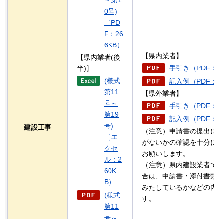
～第1
0号)
（PD
F：26
6KB）
【県内業者】
【県内業者(後
手引き（PDF：3
半)】
(様式
記入例（PDF：6
第11
【県外業者】
号～
手引き（PDF：3
第19
記入例（PDF：1
号)
建設工事
（注意）申請書の提出に
（エ
がないかの確認を十分に
クセ
お願いします。
ル：2
（注意）県内建設業者で
60K
合は、申請書・添付書類
B）
みたしているかなどの内
(様式
す。
第11
号～