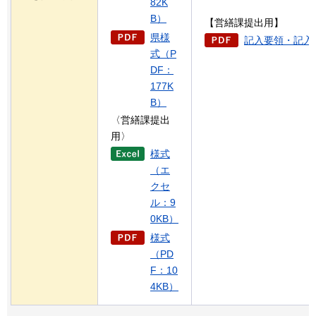
82K
B）
【営繕課提出用】
県様
記入要領・記入例
式（P
DF：
177K
B）
〈営繕課提出
用〉
様式
（エ
クセ
ル：9
0KB）
様式
（PD
F：10
4KB）