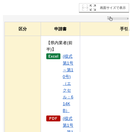
画面サイズで表示
区分
申請書
手引
【県内業者(前
半)】
(様式
第1号
～第1
0号)
（エ
クセ
ル：6
14K
B）
(様式
第1号