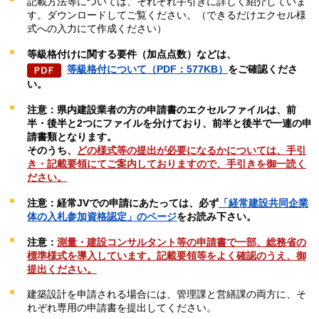
記載方法等については、それぞれ手引きに詳しく紹介していま
す。ダウンロードしてご覧ください。（できるだけエクセル様
式への入力にて作成ください）
等級格付けに関する要件（加点点数）などは、
等級格付について（PDF：577KB）
をご確認くださ
い。
注意：県内建設業者の方の申請書のエクセルファイルは、前
半・後半と2つにファイルを分けており、前半と後半で一連の申
請書類となります。
そのうち、
どの様式等の提出が必要になるかについては、手引
き・記載要領にてご案内しておりますので、手引きを御一読く
ださい。
注意：経常JVでの申請にあたっては、必ず
「経常建設共同企業
体の入札参加資格認定」のページ
をお読み下さい。
注意：
測量・建設コンサルタント等の申請書で一部、総務省の
標準様式を導入しています。記載要領等をよく確認のうえ、御
提出ください。
建築設計を申請される場合には、管理課と営繕課の両方に、そ
れぞれ専用の申請書を提出してください。