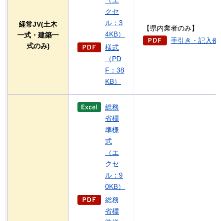
（エ
クセ
ル：3
経常JV(土木
【県内業者のみ】
4KB）
一式・建築一
手引き・記入例（
式のみ)
様式
（PD
F：38
KB）
総務
省標
準様
式
（エ
クセ
ル：9
0KB）
総務
省標