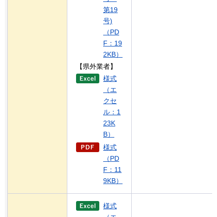
第19
号)
（PD
F：19
2KB）
【県外業者】
様式
（エ
クセ
ル：1
23K
B）
様式
（PD
F：11
9KB）
様式