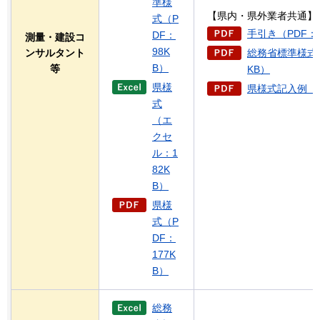
準様
【県内・県外業者共通】
式（P
手引き（PDF：2
DF：
測量・建設コ
98K
ンサルタント
総務省標準様式記
B）
等
KB）
県様
県様式記入例（P
式
（エ
クセ
ル：1
82K
B）
県様
式（P
DF：
177K
B）
総務