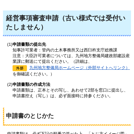
経営事項審査申請（古い様式では受付い
たしません）
(1)
申請書類の提出先
知事許可業者：管内の土木事務所又は西臼杵支庁総務課
注意：大臣許可業者については、九州地方整備局建政部建設産
業課に郵送にて提出ください。（詳細は、
九州地方整備局ホームページ（外部サイトへリンク）
を御確認ください。）
(2)
申請書類の作成方法
申請書類は、正本とその写し、あわせて2部を窓口に提出し、
申請書控え（写し）は、必ず面接時に持参ください。
申請書のとじかた
申請
書類は、必ず下記の順番で並べた上、「とじ方イメージ図」