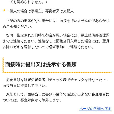
ても認められません。）
個人の場合は事業主、専従者又は支配人
上記の
方の出席がない場合には、面接を行いませんのであらかじ
めご承知ください。
なお
、指定された日時で都合が悪い場合には、県土整備部管理課
までご連絡ください。連絡なしに面接当日欠席した場合には、翌月
以降ハガキを送付しないので必ず事前にご連絡ください。
面接時に提出又は提示する書類
必要
書類を経審受審業者用チェック表でチェックを行なった上、
面接当日に持参して下さい。
原則
として、面接当日に書類不備等で確認が出来ない審査項目に
ついては、審査対象から除外します。
ページの先頭へ戻る