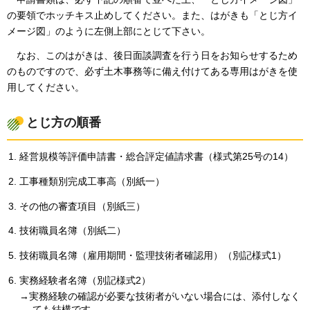
の要領でホッチキス止めしてください。また、はがきも「とじ方イ
メージ図」のように左側上部にとじて下さい。
な
お、このはがきは、後日面談調査を行う日をお知らせするため
のものですので、必ず土木事務等に備え付けてある専用はがきを使
用してください。
とじ方の順番
経営規模等評価申請書・総合評定値請求書（様式第25号の14）
工事種類別完成工事高（別紙一）
その他の審査項目（別紙三）
技術職員名簿（別紙二）
技術職員名簿（雇用期間・監理技術者確認用）（別記様式1）
実務経験者名簿（別記様式2）
→実務経験の確認が必要な技術者がいない場合には、添付しなく
ても結構です。