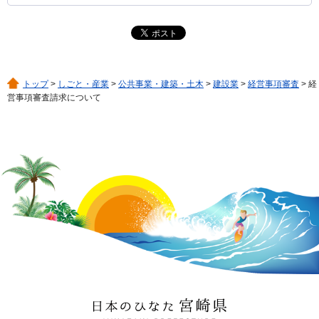
トップ
>
しごと・産業
>
公共事業・建築・土木
>
建設業
>
経営事項審査
> 経
営事項審査請求について
日本のひなた 宮崎県