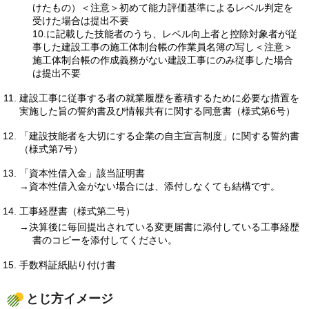
けたもの）＜注意＞初めて能力評価基準によるレベル判定を
受けた場合は提出不要
10.に記載した技能者のうち、レベル向上者と控除対象者が従
事した建設工事の施工体制台帳の作業員名簿の写し＜注意＞
施工体制台帳の作成義務がない建設工事にのみ従事した場合
は提出不要
建設工事に従事する者の就業履歴を蓄積するために必要な措置を
実施した旨の誓約書及び情報共有に関する同意書（様式第6号）
「建設技能者を大切にする企業の自主宣言制度」に関する誓約書
（様式第7号）
「資本性借入金」該当証明書
→資本性借入金がない場合には、添付しなくても結構です。
工事経歴書（様式第二号）
→決算後に毎回提出されている変更届書に添付している工事経歴
書のコピーを添付してください。
手数料証紙貼り付け書
とじ方イメージ