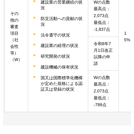
建設業の営業継続の状
Wの点数
況
最高点：
その
2,073点
防災活動への貢献の状
他の
最低点：
況
審査
-1,837点
項目
1
法令遵守の状況
（社
5%
令和8年7
建設業の経理の状況
会性
月1日改正
等）
研究開発の状況
以降の申
（W）
請
建設機械の保有状況
Wの点数
国又は国際標準化機構
が定めた規格による認
最高点：
証又は登録の状況
2,073点
最低点：
-788点