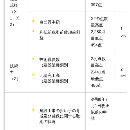
397点
規模
（X
1、X
X2の点数
自己資本額
2）
最高点：
1
2,280点
利払前税引前償却前利
5%
益
最低点：
454点
Zの点数
技術職員数
（建設業種類別）
最高点：
技術
2
2,441点
力
元請完工高
5%
（Z）
最低点：
（建設業種類別）
456点
令和8年7
月1日改正
建設工事の担い手の育
以前の申
成及び確保に関する取
請
組の状況