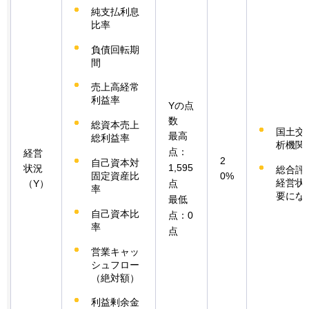
純支払利息
比率
負債回転期
間
売上高経常
利益率
Yの点
数
総資本売上
国土交
最高
総利益率
析機関
点：
経営
2
自己資本対
1,595
状況
総合評
固定資産比
0%
経営状
（Y）
点
率
要にな
最低
自己資本比
点：0
率
点
営業キャッ
シュフロー
（絶対額）
利益剰余金