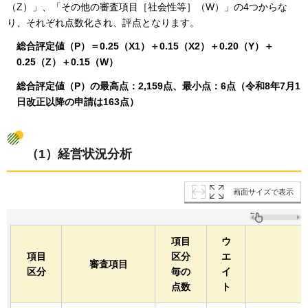
（Z）」、「その他の審査項目［社会性等］（W）」の4つからな
り、それぞれ点数化され、評点となります。
総合評定値（P）＝0.25（X1）＋0.15（X2）＋0.20（Y）＋
0.25（Z）＋0.15（W）
総合評定値（P）の最高点：2,159点、最小点：6点（令和8年7月1
日改正以降の申請は163点）
（1）経営状況分析
画面サイズで表示
項目
ウ
項目
区分
エ
審査項目
区分
毎の
イ
点数
ト