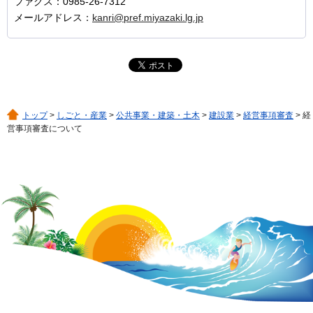
ファクス：0985-26-7312
メールアドレス：
kanri@pref.miyazaki.lg.jp
トップ
>
しごと・産業
>
公共事業・建築・土木
>
建設業
>
経営事項審査
> 経
営事項審査について