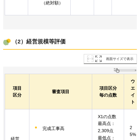
（絶対額）
（2）経営規模等評価
画面サイズで表示
ウ
項目
項目区分
エ
審査項目
区分
毎の点数
イ
ト
X1の点数
最高点：
2
完成工事高
2,309点
5%
最低点：
経営