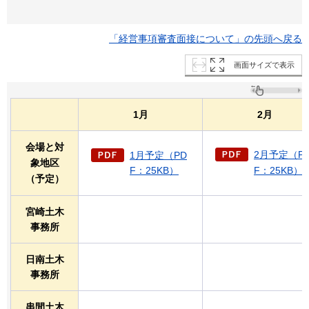
「経営事項審査面接について」の先頭へ戻る
画面サイズで表示
1月
2月
会場と対
2
月予定
（P
1月予定（PD
象地区
F：25KB）
F：25KB）
（予定）
宮崎土木
事務所
日南土木
事務所
串間土木