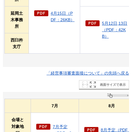
延岡土
4月15日（P
木事務
DF：26KB）
5月12日,13日
所
（PDF：42K
B）
西臼杵
支庁
「経営事項審査面接について」の先頭へ戻る
画面サイズで表示
7月
8月
会場と
対象地
7月予定
8月予定（PDF：