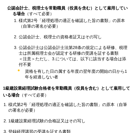
公認会計士、税理士を常勤職員（役員を含む）として雇用してい
る場合
（すべて必要）
様式第2号「経理処理の適正を確認した旨の書類」の原本
（自筆の署名が必要）
公認会計士、税理士の資格者証又はその写し
公認会計士は公認会計士法第28条の規定による研修、税理
士は所属税理士会が認定する研修の受講を証する書類
＜注意＞ただし、3.については、以下に該当する場合は添
付不要
資格を有した日の属する年度の翌年度の開始の日から1
年を経過しない者
1級建設業経理試験合格者を常勤職員（役員を含む）として雇用して
いる場合
（すべて必要）
様式第2号「経理処理の適正を確認した旨の書類」の原本（自筆
の署名が必要）
1級建設業経理試験の合格証又はその写し
登録経理講習の受講を証する書類