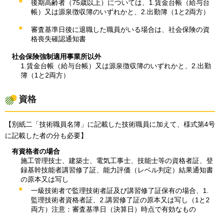
後期高齢者（75歳以上）については、1.賃金台帳（給与台
帳）又は源泉徴収簿のいずれかと、2.出勤簿（1と2両方）
審査基準日後に退職した職員がいる場合は、社会保険の資
格喪失確認通知書
社会保険強制適用事業所以外
1.賃金台帳（給与台帳）又は源泉徴収簿のいずれかと、2.出勤
簿（1と2両方）
資格
【別紙二「技術職員名簿」に記載した技術職員に加えて、様式第4号
に記載した者の分も必要】
有資格者の場合
施工管理技士、建築士、電気工事士、技能士等の資格者証、登
録基幹技能者講習修了証、能力評価（レベル判定）結果通知書
の原本又は写し
一級技術者で監理技術者証及び講習修了証保有の場合、1.
監理技術者資格者証、2.講習修了証の原本又は写し（1と2
両方）注意：審査基準日（決算日）時点で有効なもの