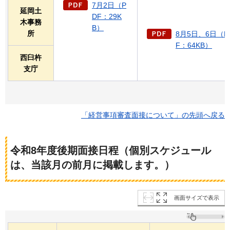
7月2日（P
延岡土
DF：29K
木事務
B）
所
8月5日、6日（P
F：64KB）
西臼杵
支庁
「経営事項審査面接について」の先頭へ戻る
令和8年度後期面接日程
（個別スケジュール
は、当該月の前月に掲載します。）
画面サイズで表示