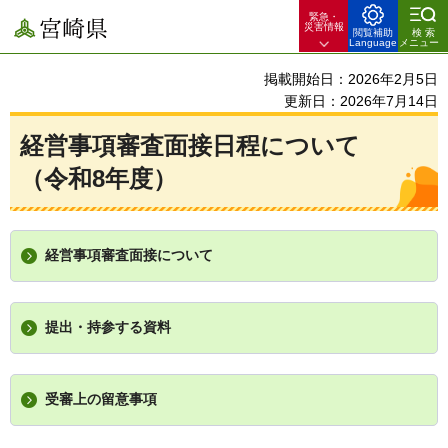
緊急・
宮崎県
災害情報
閲覧補助
検索
Language
メニュー
掲載開始日：2026年2月5日
更新日：2026年7月14日
経営事項審査面接日程について
（令和8年度）
経営事項審査面接について
提出・持参する資料
受審上の留意事項