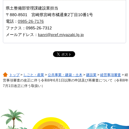
県土整備部管理課建設業担当
〒880-8501 宮崎県宮崎市橘通東2丁目10番1号
電話：
0985-26-7176
ファクス：0985-26-7312
メールアドレス：
kanri@pref.miyazaki.lg.jp
トップ
>
しごと・産業
>
公共事業・建築・土木
>
建設業
>
経営事項審査
> 経
営事項審査の改正に伴う令和8年6月1日以降の申請及び再審査について（令和8年
7月1日改正に伴う取扱い）