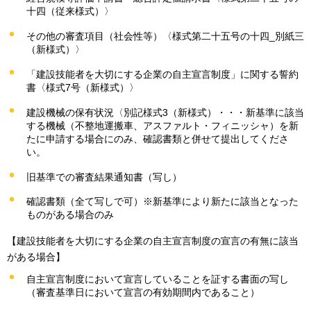
十四（従来様式）〉
その他の審査項目（社会性等）〈様式第二十五号の十四_別紙三
（新様式）〉
「建設技能者を大切にする企業の自主宣言制度」に関する誓約
書〈様式7号（新様式）〉
建設機械の保有状況〈別記様式3（新様式）・・・新基準に該当
する機械（不整地運搬車、アスファルト・フィニッシャ）を新
たに申請する場合にのみ、確認書類と併せて提出してくださ
い。
旧基準での審査結果通知書（写し）
確認書類（全て写しで可）※新基準により新たに該当となった
ものがある場合のみ
【建設技能者を大切にする企業の自主宣言制度の宣言の有無に該当
がある場合】
自主宣言制度において宣言していることを証する書面の写し
（審査基準日において宣言の有効期間内であること）