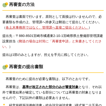
再審査の方法
再審査は書面で行います。原則として面接は行いませんので、必
要書類を作成の上、管理課へ持参又は郵送にて提出してください。
（
各土木事務所ではなく、管理課へ直接ご提出ください。
）
提出先：〒880-8501宮崎市橘通東2-10-1宮崎県県土整備部管理課建
設業担当（
郵送の場合は封筒に「再審査申請」と朱書きしてくださ
い。
）
提出は1部のみとしますが、控えを手元に残してください。
再審査の提出書類
再審査のために提出が必要な書類は、以下のとおりです。
再審査は、
基準が改正された部分のみが審査対象
となり、それ以
外で審査結果が確定している部分については再審査の対象となりま
せんので、下記以外の書類は必要ありません。
経営規模等評価申請書・総合評定値請求書〈様式第二十五号の