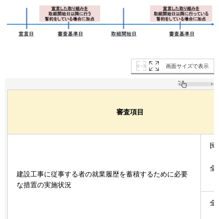
画面サイズで表示
審査項目
民
全
建設工事に従事する者の就業履歴を蓄積するために必要
な措置の実施状況
全