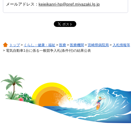
メールアドレス：
keieikanri-hp@pref.miyazaki.lg.jp
トップ
>
くらし・健康・福祉
>
医療
>
医療機関
>
宮崎県病院局
>
入札情報等
> 電気自動車1台に係る一般競争入札(条件付)の結果公表