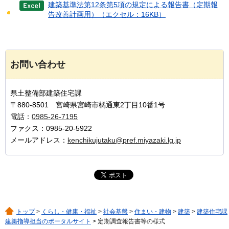
建築基準法第12条第5項の規定による報告書（定期報
告改善計画用）（エクセル：16KB）
お問い合わせ
県土整備部建築住宅課
〒880-8501 宮崎県宮崎市橘通東2丁目10番1号
電話：
0985-26-7195
ファクス：0985-20-5922
メールアドレス：
kenchikujutaku@pref.miyazaki.lg.jp
トップ
>
くらし・健康・福祉
>
社会基盤
>
住まい・建物
>
建築
>
建築住宅課
建築指導担当のポータルサイト
> 定期調査報告書等の様式