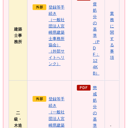
督
登録等手
処
続き
業
分
（一般社
務
の
団法人宮
に
建築
基
崎県建築
関
士事
準
士事務所
す
務所
（P
協会）
る
D
（外部サ
事
F：
イトへリ
項
12
ンク）
4K
B）
懲
戒
登録等手
処
続き
分
（一般社
二
の
団法人宮
級・
基
崎県建築
木造
準
-