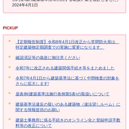
2024年4月1日
PICKUP
【定期報告制度】令和8年4月1日改正から常閉防火扉は、
特定建築物定期調査での実施に変更になります。
確認済証等の偽造に御注意ください
令和7年に改正される建築関係手続き等をまとめました
令和7年4月1日から建築基準法に基づく中間検査の対象を
さらに拡大します!
崖条例(建築基準法施行条例第5条)の取扱いについて
建築基準法違反の疑いのある建築物（違法貸しルーム）に
関する情報提供のお願い
建築士事務所に係る手続きのオンライン化と登録申請手数
料等の改正について