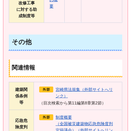
改修工事
要
に対する助
成制度等
その他
関連情報
建築関
宮崎県法規集
（外部サイトへリ
係条例
ンク）
等
（目次検索から第11編第8章第2節）
制度概要
応急危
（全国被災建築物応急危険度判
険度判
定協議会）（外部サイトへリン