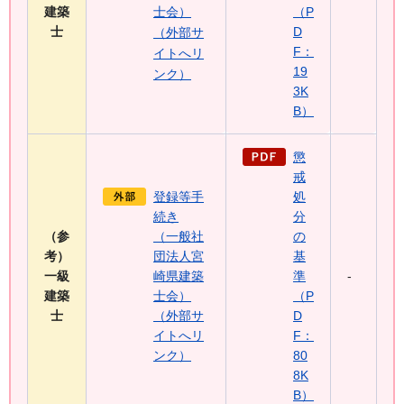
建築
士会）
（P
士
D
（外部サ
F：
イトへリ
19
ンク）
3K
B）
懲
戒
登録等手
処
続き
分
（参
（一般社
の
考）
団法人宮
基
一級
崎県建築
準
-
建築
士会）
（P
士
（外部サ
D
イトへリ
F：
ンク）
80
8K
B）