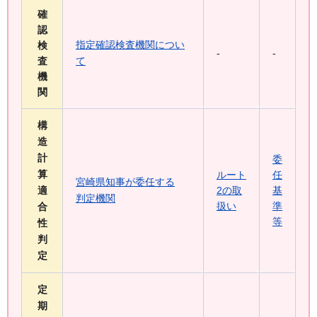
確
認
指定確認検査機関につい
検
-
-
査
て
機
関
構
造
計
委
算
ルート
任
宮崎県知事が委任する
適
2の取
基
判定機関
扱い
準
合
等
性
判
定
定
期