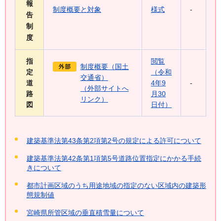
報
制度概要と対象
様式
-
告
制
度
指
閲覧
制度概要（国土
定
（令和
交通省）
道
4年9
-
（外部サイトへ
路
月30
リンク）
図
日付）
建築基準法第43条第2項第2号の規定による許可について
建築基準法第42条第1項第5号道路位置指定にかかる手続
きについて
都市計画区域のうち用途地域の指定のない区域内の建築形
態規制値
宮崎県所管区域の垂直積雪量について