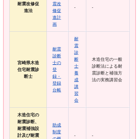
耐震改修促
震改
-
-
進法
修促
進計
画
耐
震
耐震
診
診断
断
木造住宅の一般
宮崎県木造
士の
士
診断法による耐
住宅耐震診
登
養
震診断と補強方
断士
録・
成
法の実務講習会
登録
講
台帳
習
会
木造住宅の
耐震診断、
助成
耐震補強設
制度
計及び耐震
-
-
の概