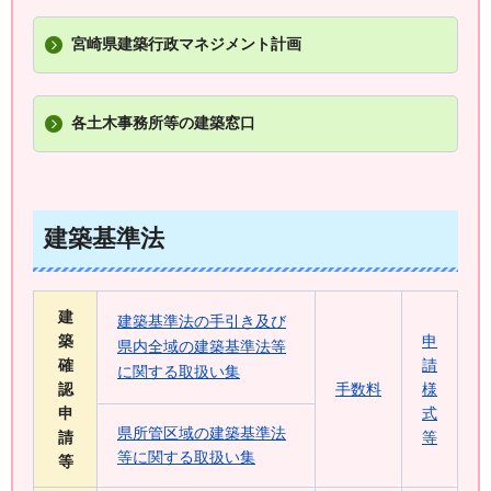
宮崎県建築行政マネジメント計画
各土木事務所等の建築窓口
建築基準法
建
建築基準法の手引き及び
築
申
県内全域の建築基準法等
確
請
に関する取扱い集
認
手数料
様
申
式
県所管区域の建築基準法
請
等
等に関する取扱い集
等