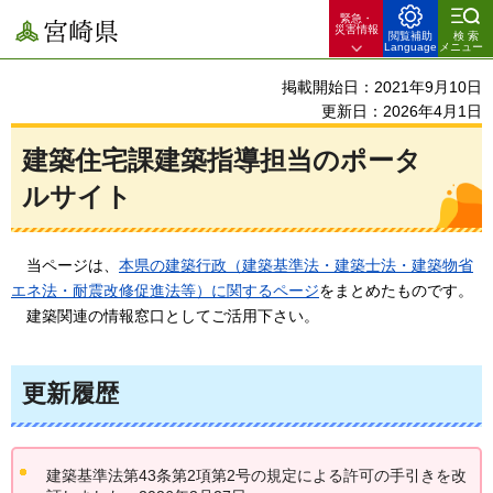
緊急・
宮崎県
災害情報
閲覧補助
検索
Language
メニュー
掲載開始日：2021年9月10日
更新日：2026年4月1日
建築住宅課建築指導担当のポータ
ルサイト
当ページは、
本県の建築行政（建築基準法・建築士法・建築物省
エネ法・耐震改修促進法等）に関するページ
をまとめたものです。
建築関連の
情報窓口としてご活用下さい。
更新履歴
建築基準法第43条第2項第2号の規定による許可の手引きを改