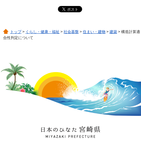
トップ
>
くらし・健康・福祉
>
社会基盤
>
住まい・建物
>
建築
> 構造計算適
合性判定について
日本のひなた 宮崎県
MIYAZAKI PREFECTURE