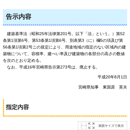
告示内容
建築基準法
（昭和25年法律第201号。以下「法」という。）第52
条第1項第6号、第53条第1項第6号、別表第3（に）欄5の項及び第
56条第1項第2号ニの規定により、用途地域の指定のない区域内の建
築物について、容積率、建ぺい率及び建築物の各部分の高さの数値
を次のとおり定める。
なお、
平成16年宮崎県告示第273号は、廃止する。
平成20年8月1日
宮崎県知事
東国原
英夫
指定内容
画面サイズで表示