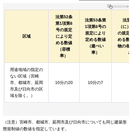
法第52条
法第53条第
法別
第1項第6
1項第6号の
（に）
号の規定
規定により
の規定
区域
により定
定める数値
める数
める数値
（建ぺい
物の各
（容積
率）
さ
率）
用途地域の指定の
ない区域（宮崎
市、都城市、延岡
10分の20
10分の7
1
市及び日向市の区
域を除く。）
（注意）宮崎市、都城市、延岡市及び日向市についても同じ建築形
態規制値の数値を指定しています。