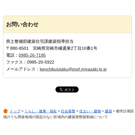
お問い合わせ
県土整備部建築住宅課建築指導担当
〒880-8501 宮崎県宮崎市橘通東2丁目10番1号
電話：
0985-26-7195
ファクス：0985-20-5922
メールアドレス：
kenchikujutaku@pref.miyazaki.lg.jp
トップ
>
くらし・健康・福祉
>
社会基盤
>
住まい・建物
>
建築
> 都市計画区
域のうち用途地域の指定のない区域内の建築形態規制値について