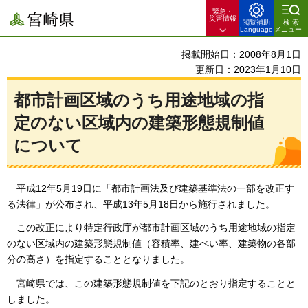
緊急・
宮崎県
災害情報
閲覧補助
検索
Language
メニュー
掲載開始日：2008年8月1日
更新日：2023年1月10日
都市計画区域のうち用途地域の指
定のない区域内の建築形態規制値
について
平成12年
5月19日に「都市計画法及び建築基準法の一部を改正す
る法律」が公布され、平成13年5月18日から施行されました。
この
改正により特定行政庁が都市計画区域のうち用途地域の指定
のない区域内の建築形態規制値（容積率、建ぺい率、建築物の各部
分の高さ）を指定することとなりました。
宮崎県では、
この建築形態規制値を下記のとおり指定することと
しました。