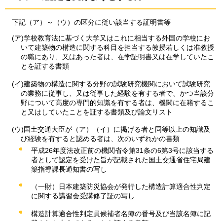
下記
（ア）～（ウ）の区分に従い該当する証明書等
(ア)学校教育法に基づく大学又はこれに相当する外国の学校にお
いて建築物の構造に関する科目を担当する教授若しくは准教授
の職にあり、又はあった者は、在学証明書又は在学していたこ
とを証する書類
(イ)建築物の構造に関する分野の試験研究機関において試験研究
の業務に従事し、又は従事した経験を有する者で、かつ当該分
野について高度の専門的知識を有する者は、機関に在籍するこ
と又はしていたことを証する書類及び論文リスト
(ウ)国土交通大臣が（ア）（イ）に掲げる者と同等以上の知識及
び経験を有すると認める者は、次のいずれかの書類
平成26年度法改正前の機関省令第31条の6第3号に該当する
者として認定を受けた旨が記載された国土交通省住宅局建
築指導課長通知書の写し
（一財）日本建築防災協会が発行した構造計算適合性判定
に関する講習会受講修了証の写し
構造計算適合性判定員候補者名簿の番号及び当該名簿に記