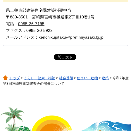
県土整備部建築住宅課建築指導担当
〒880-8501 宮崎県宮崎市橘通東2丁目10番1号
電話：
0985-26-7195
ファクス：0985-20-5922
メールアドレス：
kenchikujutaku@pref.miyazaki.lg.jp
トップ
>
くらし・健康・福祉
>
社会基盤
>
住まい・建物
>
建築
> 令和7年度
第3回宮崎県建築審査会の開催について