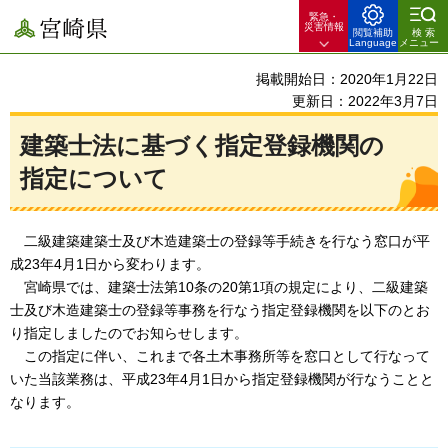
緊急・
宮崎県
災害情報
閲覧補助
検索
Language
メニュー
掲載開始日：2020年1月22日
更新日：2022年3月7日
建築士法に基づく指定登録機関の
指定について
二級
建築建築士及び木造建築士の登録等手続きを行なう窓口が平
成23年4月1日から変わります。
宮
崎県では、建築士法第10条の20第1項の規定により、二級建築
士及び木造建築士の登録等事務を行なう指定登録機関を以下のとお
り指定しましたのでお知らせします。
この指
定に伴い、これまで各土木事務所等を窓口として行なって
いた当該業務は、平成23年4月1日から指定登録機関が行なうことと
なります。