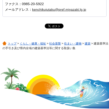
ファクス：0985-20-5922
メールアドレス：
kenchikujutaku@pref.miyazaki.lg.jp
トップ
>
くらし・健康・福祉
>
社会基盤
>
住まい・建物
>
建築
> 建築基準法
の手引き及び県内全域の建築基準法等に関する取扱い集