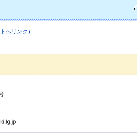
イトへリンク）
号
i.lg.jp