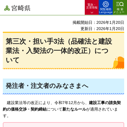
緊急・
宮崎県
災害情報
閲覧補助
検索
Language
メニュー
掲載開始日：2026年1月20日
更新日：2026年1月20日
第三次・担い手3法（品確法と建設
業法・入契法の一体的改正）につ
いて
発注者・注文者のみなさまへ
建設
業法等の改正により、令和7年12月から、
建設工事の請負契
約の価格交渉・契約締結
について
新たなルール
が適用されていま
す。