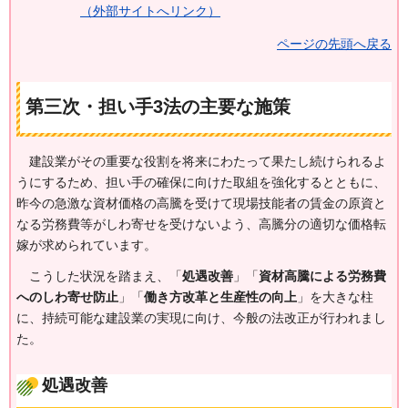
（外部サイトへリンク）
ページの先頭へ戻る
第三次・担い手3法の主要な施策
建設業
がその重要な役割を将来にわたって果たし続けられるよ
うにするため、担い手の確保に向けた取組を強化するとともに、
昨今の急激な資材価格の高騰を受けて現場技能者の賃金の原資と
なる労務費等がしわ寄せを受けないよう、高騰分の適切な価格転
嫁が求められています。
こうした
状況を踏まえ、「
処遇改善
」「
資材高騰による労務費
へのしわ寄せ防止
」「
働き方改革と生産性の向上
」を大きな柱
に、持続可能な建設業の実現に向け、今般の法改正が行われまし
た。
処遇改善