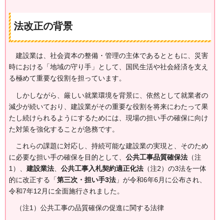
法改正の背景
建設
業は、社会資本の整備・管理の主体であるとともに、災害
時における「地域の守り手」として、国民生活や社会経済を支え
る極めて重要な役割を担っています。
しかしながら、
厳しい就業環境を背景に、依然として就業者の
減少が続いており、建設業がその重要な役割を将来にわたって果
たし続けられるようにするためには、現場の担い手の確保に向け
た対策を強化することが急務です。
これらの
課題に対応し、持続可能な建設業の実現と、そのため
に必要な担い手の確保を目的として、
公共工事品質確保法
（注
1）、
建設業法
、
公共工事入札契約適正化法
（注2）の3法を一体
的に改正する「
第三次・担い手3法
」が令和6年6月に公布され、
令和7年12月に全面施行されました。
（注1）公共工事の品質確保の促進に関する法律