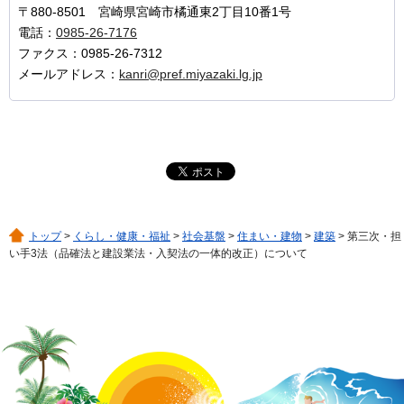
〒880-8501 宮崎県宮崎市橘通東2丁目10番1号
電話：
0985-26-7176
ファクス：0985-26-7312
メールアドレス：
kanri@pref.miyazaki.lg.jp
トップ
>
くらし・健康・福祉
>
社会基盤
>
住まい・建物
>
建築
> 第三次・担
い手3法（品確法と建設業法・入契法の一体的改正）について