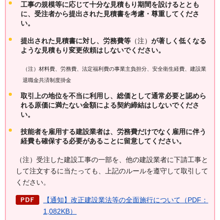
工事の規模等に応じて十分な見積もり期間を設けるととも
に、受注者から提出された見積書を考慮・尊重してくださ
い。
提出された見積書に対し、労務費等
（注）
が著しく低くなる
ような見積もり変更依頼はしないでください。
（注）材料費、労務費、法定福利費の事業主負担分、安全衛生経費、建設業
退職金共済制度掛金
取引上の地位を不当に利用し、総価として通常必要と認めら
れる原価に満たない金額による契約締結はしないでくださ
い。
技能者を雇用する建設業者は、労務費だけでなく雇用に伴う
経費も確保する必要があることに留意してください。
（注）受注した建設工事の一部を、他の建設業者に下請工事と
して注文するに当たっても、上記のルールを遵守して取引して
ください。
【通知】改正建設業法等の全面施行について（PDF：
1,082KB）