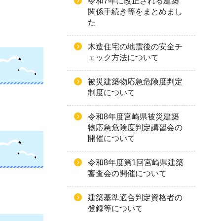
令和7年に改正される建築
関係手続き等をまとめまし
た
木造住宅の地震後の安全チ
ェック方法について
被災建築物応急危険度判定
制度について
令和8年度宮崎県被災建築
物応急危険度判定講習会の
開催について
令和8年度第1回宮崎県建築
審査会の開催について
建築基準適合判定資格者の
登録等について