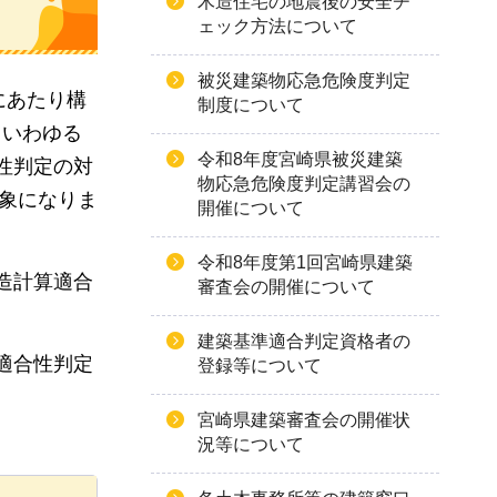
木造住宅の地震後の安全チ
ェック方法について
被災建築物応急危険度判定
にあたり構
制度について
（いわゆる
令和8年度宮崎県被災建築
性判定の対
物応急危険度判定講習会の
対象になりま
開催について
令和8年度第1回宮崎県建築
造計算適合
審査会の開催について
建築基準適合判定資格者の
適合性判定
登録等について
宮崎県建築審査会の開催状
況等について