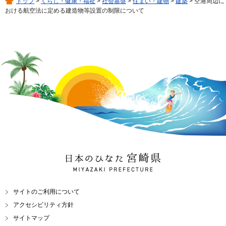
トップ
>
くらし・健康・福祉
>
社会基盤
>
住まい・建物
>
建築
> 空港周辺に
おける航空法に定める建造物等設置の制限について
日本のひなた 宮崎県
MIYAZAKI PREFECTURE
サイトのご利用について
アクセシビリティ方針
サイトマップ