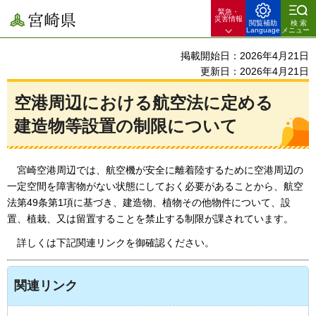
緊急・
宮崎県
災害情報
閲覧補助
検索
Language
メニュー
掲載開始日：2026年4月21日
更新日：2026年4月21日
空港周辺における航空法に定める
建造物等設置の制限について
宮崎空港周辺では、航空機が安全に離着陸するために空港周辺の
一定空間を障害物がない状態にしておく必要があることから、航空
法第49条第1項に基づき、建造物、植物その他物件について、設
置、植栽、又は留置することを禁止する制限が課されています。
詳しくは下記関連リンクを御確認ください。
関連リンク