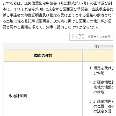
とする者は、道路位置指定申請書（別記様式第15号）の正本及び副
本に、それぞれ省令第9条に規定する図面及び承諾書、当該承諾書に
係る承諾者の印鑑証明書及び指定を受けようとする道路の敷地とな
る土地に係る登記事項証明書、次の表に掲げる図面その他知事が必
要と認める書類を添えて、知事に提出しなければならない。
画面サイズで表示
図面の種類
指定を受けよ
び勾配
計画敷地境界
宅地の地盤の
の構造
敷地計画図
計画敷地内及
の位置（都市
の認定を受け