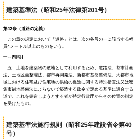
建築基準法（昭和25年法律第201号）
第42条（道路の定義）
この
章の規定において「道路」とは、次の各号の一に該当する幅
員4メートル以上のものをいう。
一～四[略]
五
土
地を建築物の敷地として利用するため、道路法、都市計画
法、土地区画整理法、都市再開発法、新都市基盤整備法、大都市地
域における住宅及び住宅地の供給の促進に関する特別措置法又は密
集市街地整備法によらないで築造する政令で定める基準に適合する
道で、これを築造しようとする者が特定行政庁からその位置の指定
を受けたもの。
建築基準法施行規則（昭和25年建設省令第40
号）