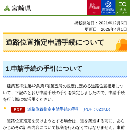
緊急・
宮崎県
災害情報
閲覧補助
検索
Language
メニュー
掲載開始日：2021年12月6日
更新日：2025年4月1日
道路位置指定申請手続について
1.申請手続の手引について
建築基準法
第42条第1項第五号の規定に定める道路位置指定につ
いて、下記のとおり
申請手続の手引
を策定しましたので、申請手続
を行う際に御活用ください。
道路位置指定申請手続の手引（PDF：823KB）
道路位置指定を受けようとする場合は、道を築造する前に、あら
かじめその計画内容について協議を行わなくてはなりません。
事前