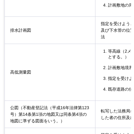
計画敷地の周
指定を受けよう
排水計画図
及び下水管の位
法
等高線（2メ
とする。）
計画敷地境界
高低測量図
指定を受けよ
既存道路の位
公図（不動産登記法（平成16年法律第123
転写した法務局
号）第14条第1項の地図又は同条第4項の
した者の住所及
地図に準ずる図面をいう。）