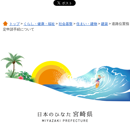
トップ
>
くらし・健康・福祉
>
社会基盤
>
住まい・建物
>
建築
> 道路位置指
定申請手続について
日本のひなた 宮崎県
MIYAZAKI PREFECTURE