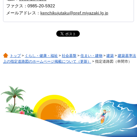
ファクス：0985-20-5922
メールアドレス：
kenchikujutaku@pref.miyazaki.lg.jp
トップ
>
くらし・健康・福祉
>
社会基盤
>
住まい・建物
>
建築
>
建築基準法
上の指定道路図のホームページ掲載について（更新）
> 指定道路図（串間市）