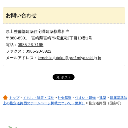
お問い合わせ
県土整備部建築住宅課建築指導担当
〒880-8501 宮崎県宮崎市橘通東2丁目10番1号
電話：
0985-26-7195
ファクス：0985-20-5922
メールアドレス：
kenchikujutaku@pref.miyazaki.lg.jp
トップ
>
くらし・健康・福祉
>
社会基盤
>
住まい・建物
>
建築
>
建築基準法
上の指定道路図のホームページ掲載について（更新）
> 指定道路図（国富町）