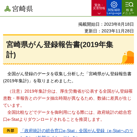
緊急・
宮崎県
災害情報
閲覧補助
検索
Language
メニュー
掲載開始日：2023年8月18日
更新日：2023年11月28日
宮崎県がん登録報告書(2019年集
計)
全国がん登録のデータを収集し分析した「宮崎県がん登録報告書
(2019年集計)」を取りまとめました。
（注意）2019年集計分は、厚生労働省が公表する
全国がん登録罹
患数・率報告とのデータ抽出時期が異なるため、数値に差異が生じ
ています。
全国比較などでデータを御利用になる際には、政府統計の総合窓
口e-Statよりダウンロードされることを推奨します。
「政府統計の総合窓口e-Stat」全国がん登録（e-Statへのリ