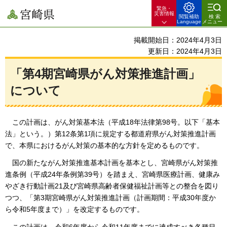
緊急・
宮崎県
災害情報
閲覧補助
検索
Language
メニュー
掲載開始日：2024年4月3日
更新日：2024年4月3日
「第4期宮崎県がん対策推進計画」
について
こ
の計画は、がん対策基本法（平成18年法律第98号。以下「基本
法」という。）第12条第1項に規定する都道府県がん対策推進計画
で、本県におけるがん対策の基本的な方針を定めるものです。
国の
新たながん対策推進基本計画を基本とし、宮崎県がん対策推
進条例（平成24年条例第39号）を踏まえ、宮崎県医療計画、健康み
やざき行動計画21及び宮崎県高齢者保健福祉計画等との整合を図り
つつ、「第3期宮崎県がん対策推進計画（計画期間：平成30年度か
ら令和5年度まで）」を改定するものです。
こ
の計画は、令和6年度から令和11年度までに達成すべき各種目