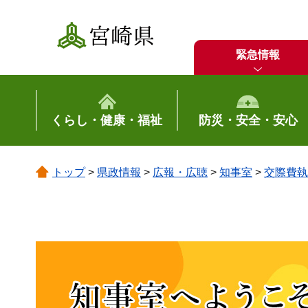
宮崎県
緊急情報
くらし・健康・福祉
防災・安全・安心
トップ
>
県政情報
>
広報・広聴
>
知事室
>
交際費執