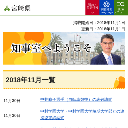
緊急・
宮崎県
災害情報
閲覧補助
検索
Language
メニュー
掲載開始日：2018年11月1日
更新日：2018年11月1日
知事室へようこそ
2018年11月一覧
中井彩子選手（自転車競技）の表敬訪問
11月30日
中村学園大学・中村学園大学短期大学部との連
11月30日
携協定締結式