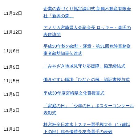
企業の森づくり協定調印式 新興不動産有限会
11月12日
社「新興の森」
アメリカ宮崎県人会副会長 ロッキー・森氏の
11月12日
表敬訪問
平成30年秋の叙勲・褒章・第31回危険業務従
11月6日
事者叙勲知事伝達式
「みやざき地域見守り応援隊」協定締結式
11月5日
働きやすい職場「ひなたの極」認証書授与式
11月5日
平成30年度宮崎県文化賞授賞式
11月5日
「家庭の日」「少年の日」ポスターコンクール
11月2日
表彰式
桂宮杯全日本水上スキー選手権大会（17歳以
11月1日
下の部）総合優勝長友亮選手の表敬