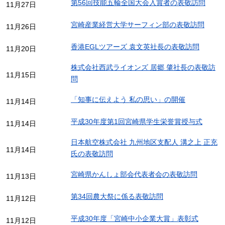
第56回技能五輪全国大会入賞者の表敬訪問
11月27日
宮崎産業経営大学サーフィン部の表敬訪問
11月26日
香港EGLツアーズ 袁文英社長の表敬訪問
11月20日
株式会社西武ライオンズ 居郷 肇社長の表敬訪
11月15日
問
「知事に伝えよう 私の思い」の開催
11月14日
平成30年度第1回宮崎県学生栄誉賞授与式
11月14日
日本航空株式会社 九州地区支配人 溝之上 正充
11月14日
氏の表敬訪問
宮崎県かんしょ部会代表者会の表敬訪問
11月13日
第34回農大祭に係る表敬訪問
11月12日
平成30年度「宮崎中小企業大賞」表彰式
11月12日