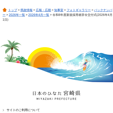
トップ
>
県政情報
>
広報・広聴
>
知事室
>
フォトギャラリー
>
バックナンバ
ー
>
2026年一覧
>
2026年4月一覧
> 令和8年度新規採用者辞令交付式(2026年4月
1日)
日本のひなた 宮崎県
MIYAZAKI PREFECTURE
サイトのご利用について