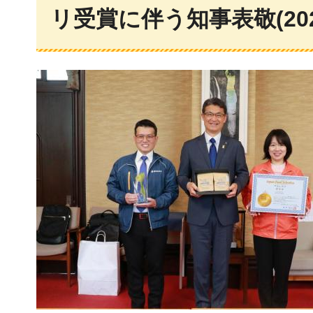
リ受賞に伴う知事表敬(202