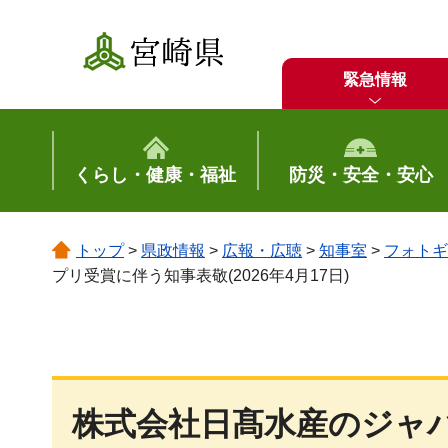
宮崎県
緊急情報
くらし・健康・福祉
防災・安全・安心
トップ
>
県政情報
>
広報・広聴
>
知事室
>
フォトギ
プリ受賞に伴う知事表敬(2026年4月17日)
株式会社日髙水産のジャ