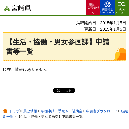
緊急・
宮崎県
災害情報
閲覧補助
検索
Language
メニュー
掲載開始日：2015年1月5日
更新日：2015年1月5日
【生活・協働・男女参画課】申請
書等一覧
現在、情報はありません。
トップ
>
県政情報
>
各種申請・手続き・補助金
>
申請書ダウンロード
>
組織
別一覧
> 【生活・協働・男女参画課】申請書等一覧