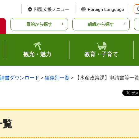
閲覧支援メニュー
Foreign Language
目的から探す
組織から探す
観光・魅力
教育・子育て
請書ダウンロード
>
組織別一覧
> 【水産政策課】申請書等一
一覧