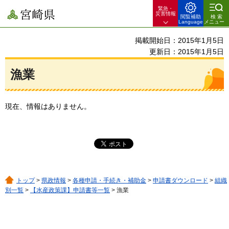
緊急・
宮崎県
災害情報
閲覧補助
検索
Language
メニュー
掲載開始日：2015年1月5日
更新日：2015年1月5日
漁業
現在、情報はありません。
トップ
>
県政情報
>
各種申請・手続き・補助金
>
申請書ダウンロード
>
組織
別一覧
>
【水産政策課】申請書等一覧
> 漁業