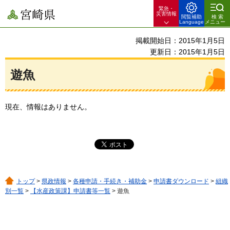
緊急・
宮崎県
災害情報
閲覧補助
検索
Language
メニュー
掲載開始日：2015年1月5日
更新日：2015年1月5日
遊魚
現在、情報はありません。
トップ
>
県政情報
>
各種申請・手続き・補助金
>
申請書ダウンロード
>
組織
別一覧
>
【水産政策課】申請書等一覧
> 遊魚