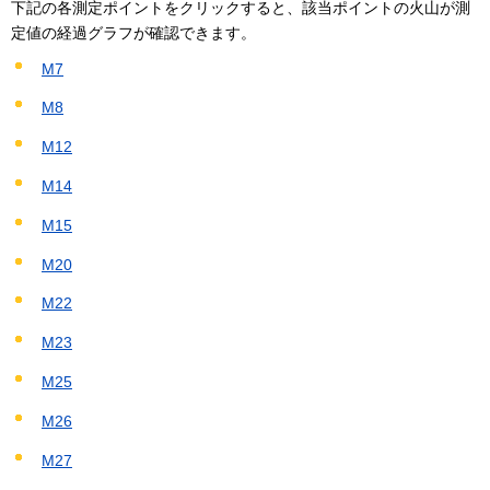
下記の各測定ポイントをクリックすると、該当ポイントの火山が測
定値の経過グラフが確認できます。
M7
M8
M12
M14
M15
M20
M22
M23
M25
M26
M27