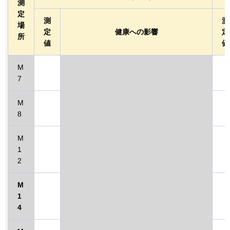
測
定
測
測
場
定
健康への影響
定
所
値
値
M
7
M
8
M
1
2
M
1
4