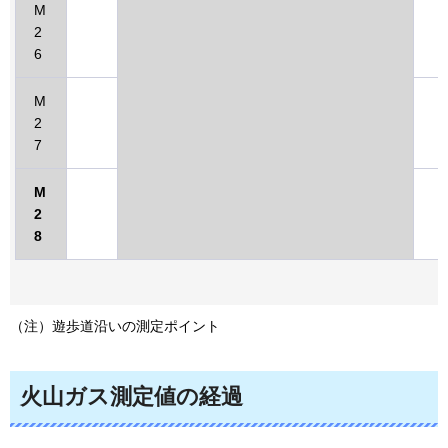
M
2
6
M
2
7
M
2
8
（注）遊歩道沿いの測定ポイント
火山ガス測定値の経過