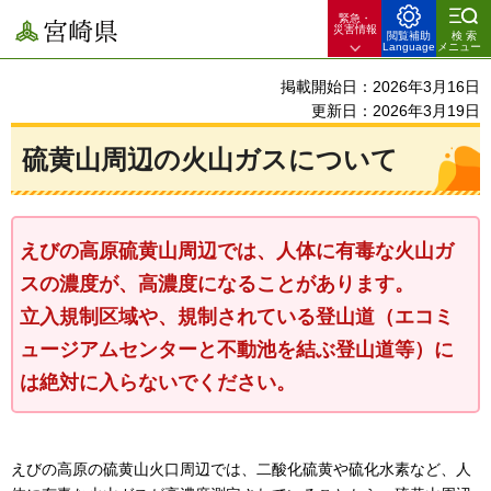
緊急・
宮崎県
災害情報
閲覧補助
検索
Language
メニュー
掲載開始日：2026年3月16日
更新日：2026年3月19日
硫黄山周辺の火山ガスについて
えびの高原硫黄山周辺では、人体に有毒な火山ガ
スの濃度が、高濃度になることがあります。
立入規制区域や、規制されている登山道（エコミ
ュージアムセンターと不動池を結ぶ登山道等）に
は絶対に入らないでください。
えびの高原の硫黄山火口周辺では、二酸化硫黄や硫化水素など、人