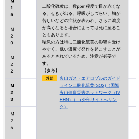
M
二酸化硫黄は、数ppm程度で目が赤くな
1
る、せきが出る、呼吸がしづらい、胸が
5
苦しいなどの症状が表われ、さらに濃度
が高くなると場合によっては死に至るこ
M
ともあります。
2
喘息の方は特に二酸化硫黄の影響を受け
0
やすく、低い濃度で発作を起こすことが
あるとされているため、注意が必要で
M
す。
2
【参考】
2
火山ガス・エアロゾルのガイド
ライン二酸化硫黄(SO2)（国際
M
2
火山健康災害ネットワーク（IV
3
HHN））（外部サイトへリン
ク）
M
2
5