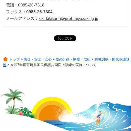
電話：
0985-26-7618
ファクス：0985-26-7304
メールアドレス：
kiki-kikikanri@pref.miyazaki.lg.jp
トップ
>
防災・安全・安心
>
県の計画・制度・取組
>
防災訓練・国民保護訓
練
> 令和7年度宮崎県国民保護共同図上訓練の実施について