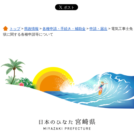
トップ
>
県政情報
>
各種申請・手続き・補助金
>
申請・届出
> 電気工事士免
状に関する各種申請等について
日本のひなた 宮崎県
MIYAZAKI PREFECTURE