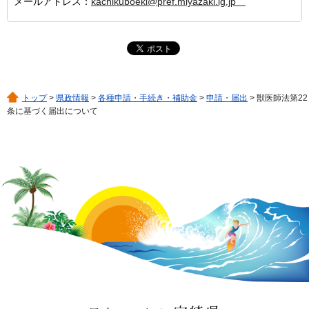
メールアドレス：
kachikuboeki@pref.miyazaki.lg.jp
トップ
>
県政情報
>
各種申請・手続き・補助金
>
申請・届出
> 獣医師法第22
条に基づく届出について