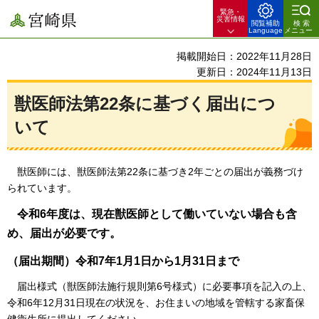
緊急・
宮崎県
災害情報
閲覧補助
検索
Language
メニュー
掲載開始日：2022年11月28日
更新日：2024年11月13日
獣医師法第22条に基づく届出につ
いて
獣医師には、獣医師法第22条に基づき2年ごとの届出が義務づけ
られています。
令和6年度は、現在獣医師として働いていない場合も含
め、届出が必要です。
（届出期間）令和7年1月1日から1月31日まで
届出様式（獣医師法施行規則第6号様式）に必要事項を記入の上、
令和6年12月31日現在の状況を、お住まいの地域を管轄する家畜保
健衛生所に提出してください。