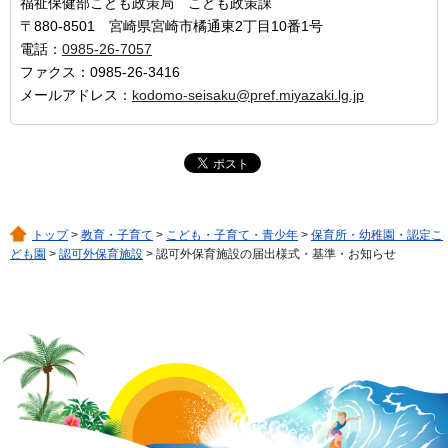
福祉保健部こども政策局 こども政策課
〒880-8501 宮崎県宮崎市橘通東2丁目10番1号
電話：
0985-26-7057
ファクス：0985-26-3416
メールアドレス：
kodomo-seisaku@pref.miyazaki.lg.jp
トップ
>
教育・子育て
>
こども・子育て・青少年
>
保育所・幼稚園・認定こ
ども園
>
認可外保育施設
> 認可外保育施設の届出様式・基準・お知らせ