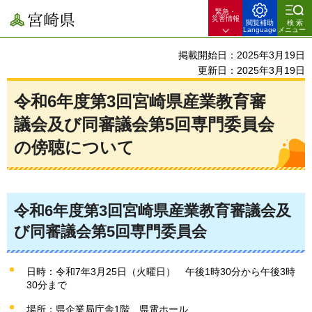
緊急・
宮崎県
災害情報
閲覧補助
検索
Language
メニュー
掲載開始日：2025年3月19日
更新日：2025年3月19日
令和6年度第3回宮崎県産業教育審
議会及び同審議会第5回専門委員会
の傍聴について
令和6年度第3回宮崎県産業教育審議会及
び同審議会第5回専門委員会
日時：令和7年3月25日（火曜日）
午
後1時30分から午後3時
30分まで
場所：県企業局庁舎1階
県
電ホール