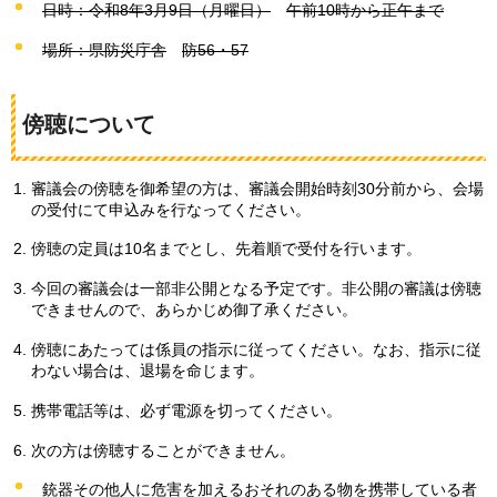
日時：令和8年3月9日（月曜日）
午
前10時から正午まで
場所：県防災庁舎
防
56・57
傍聴について
審議会の傍聴を御希望の方は、審議会開始時刻30分前から、会場
の受付にて申込みを行なってください。
傍聴の定員は10名までとし、先着順で受付を行います。
今回の審議会は一部非公開となる予定です。非公開の審議は傍聴
できませんので、あらかじめ御了承ください。
傍聴にあたっては係員の指示に従ってください。なお、指示に従
わない場合は、退場を命じます。
携帯電話等は、必ず電源を切ってください。
次の方は傍聴することができません。
銃器その他人に危害を加えるおそれのある物を携帯している者