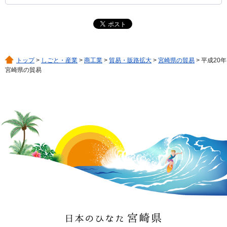
トップ
>
しごと・産業
>
商工業
>
貿易・販路拡大
>
宮崎県の貿易
> 平成20年
宮崎県の貿易
日本のひなた 宮崎県