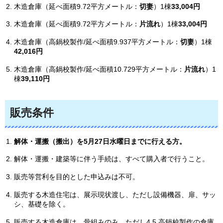
木造倉庫（延べ面積9.72平方メートル：
切妻
）1棟
33,004円
木造倉庫（延べ面積9.72平方メートル：
片流れ
）1棟
33,004円
木造倉庫（高鍋校製作/延べ面積9.937平方メートル：
切妻
）1棟
42,016円
木造倉庫（高鍋校製作/延べ面積10.729平方メートル：
片流れ
）1
棟
39,110円
販売条件
解体・運搬（搬出）を5月27日水曜日
までに行える方。
解体・運搬・建築等に伴う手続は、すべて購入者で行うこと。
販売等営利を目的とした申込みは不可。
販売する木造住宅は、展示現状渡し、ただし設備機器、扉、サッ
シ、基礎を除く。
販売する木造倉庫は、骨組みのみ、ただし4.5.高鍋校製作の倉庫