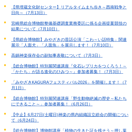
【県埋蔵文化財センター】リアルタイムまち歩き～西南戦争と
日向～（7月13日）
宮崎県総合博物館整備基礎調査業務委託に係る企画提案競技の
結果について（7月10日）
【県総合博物館】みやざきの昔話公演「こわ～い話特集」関連
展示「人面犬」「人面魚」を展示します！（7月10日）
高鍋神楽保存会の副知事表敬について（7月3日）
【総合博物館】特別展関連講座『化石レプリカをつくろう！～
「かたち」が語る進化のひみつ～』参加者募集！（7月3日）
「みやざきKAGURAフェスティバル2026」を開催します！（7
月1日）
【総合博物館】特別展関連講座「野生動物絶滅の歴史～私たち
にできること～」参加者募集！（6月26日）
【中止】6月27日(土曜日)神楽の県内組織設立総会の開催につい
て（6月24日）
【総合博物館】博物館講座「植物の生きた証を残そう～押し葉