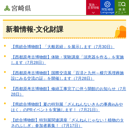
緊急・
宮崎県
災害情報
閲覧補助
検索
Language
メニュー
新着情報-文化財課
【県総合博物館】「大般若経」を展示します（7月30日）
【西都原考古博物館】体験・実験講座「須恵器を作る」を実施
します（7月28日）
【西都原考古博物館】国際交流展「百済と九州～横穴系埋葬施
設にみる交流の証」を開催します（7月28日）
【西都原考古博物館】修繕工事完了に伴う開館のお知らせ（7月
28日）
【県総合博物館】夏の特別展「ざんねんないきもの事典inみや
はく」のPRイベントを実施します！（7月21日）
【総合博物館】特別展関連講座「ざんねんじゃない！植物のタ
ネのふしぎ」参加者募集！（7月17日）