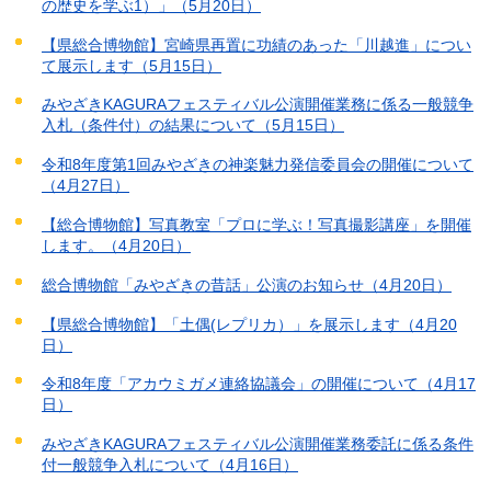
の歴史を学ぶ1）」（5月20日）
【県総合博物館】宮崎県再置に功績のあった「川越進」につい
て展示します（5月15日）
みやざきKAGURAフェスティバル公演開催業務に係る一般競争
入札（条件付）の結果について（5月15日）
令和8年度第1回みやざきの神楽魅力発信委員会の開催について
（4月27日）
【総合博物館】写真教室「プロに学ぶ！写真撮影講座」を開催
します。（4月20日）
総合博物館「みやざきの昔話」公演のお知らせ（4月20日）
【県総合博物館】「土偶(レプリカ）」を展示します（4月20
日）
令和8年度「アカウミガメ連絡協議会」の開催について（4月17
日）
みやざきKAGURAフェスティバル公演開催業務委託に係る条件
付一般競争入札について（4月16日）