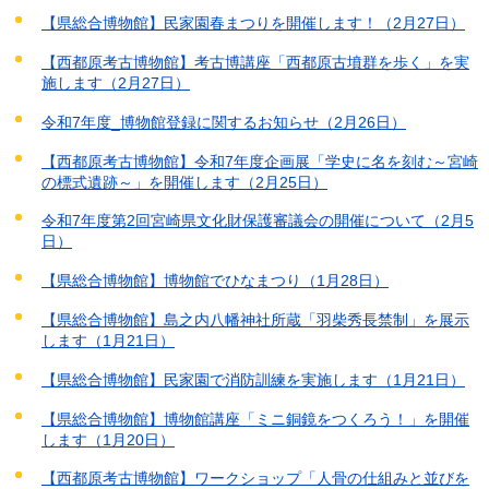
【県総合博物館】民家園春まつりを開催します！（2月27日）
【西都原考古博物館】考古博講座「西都原古墳群を歩く」を実
施します（2月27日）
令和7年度_博物館登録に関するお知らせ（2月26日）
【西都原考古博物館】令和7年度企画展「学史に名を刻む～宮崎
の標式遺跡～」を開催します（2月25日）
令和7年度第2回宮崎県文化財保護審議会の開催について（2月5
日）
【県総合博物館】博物館でひなまつり（1月28日）
【県総合博物館】島之内八幡神社所蔵「羽柴秀長禁制」を展示
します（1月21日）
【県総合博物館】民家園で消防訓練を実施します（1月21日）
【県総合博物館】博物館講座「ミニ銅鏡をつくろう！」を開催
します（1月20日）
【西都原考古博物館】ワークショップ「人骨の仕組みと並びを