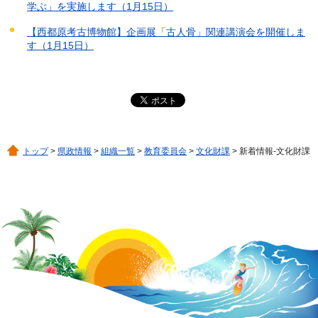
学ぶ」を実施します（1月15日）
【西都原考古博物館】企画展「古人骨」関連講演会を開催しま
す（1月15日）
トップ
>
県政情報
>
組織一覧
>
教育委員会
>
文化財課
> 新着情報-文化財課