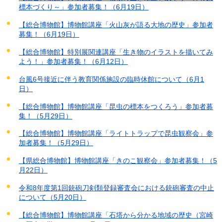
標本づくり～」参加者募集！（6月19日）
【総合博物館】博物館講座「火山灰が語る大地の歴史」参加者
募集！（6月19日）
【総合博物館】特別展関連講座「生き物のイラストを描いてみ
よう！」参加者募集！（6月12日）
台風6号接近に伴う教育関係施設の臨時休館について（6月1
日）
【総合博物館】博物館講座「昆虫の標本をつくろう」参加者募
集！（5月29日）
【総合博物館】博物館講座「ライトトラップで昆虫観察会」参
加者募集！（5月29日）
【県総合博物館】博物館講座「きのこ観察会」参加者募集！（5
月22日）
令和8年度第1回銃砲刀剣類登録審査会における銃砲審査の中止
について（5月20日）
【総合博物館】博物館講座「石塔から分かる地域の歴史（宮崎