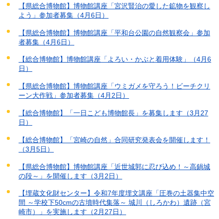
【県総合博物館】博物館講座「宮沢賢治の愛した鉱物を観察し
よう」参加者募集（4月6日）
【県総合博物館】博物館講座「平和台公園の自然観察会」参加
者募集（4月6日）
【総合博物館】博物館講座「よろい・かぶと着用体験」（4月6
日）
【県総合博物館】博物館講座「ウミガメを守ろう！ビーチクリ
ーン大作戦」参加者募集（4月2日）
【総合博物館】「一日こども博物館長」を募集します（3月27
日）
【総合博物館】「宮崎の自然」合同研究発表会を開催します！
（3月5日）
【県総合博物館】博物館講座「近世城郭に忍び込め！～高鍋城
の段～」を開催します（3月2日）
【埋蔵文化財センター】令和7年度埋文講座「圧巻の土器集中空
間 ～学校下50cmの古墳時代集落～ 城川（しろかわ）遺跡（宮
崎市）」を実施します（2月27日）