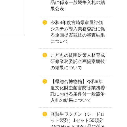
品に係る一般競争入札の結
果公表
令和8年度宮崎県家屋評価
システム導入業務委託に係
る企画提案競技の審査結果
について
こどもの貧困対策人材育成
研修業務委託企画提案競技
の結果について
【県総合博物館】令和8年
度文化財虫菌害防除業務委
託における条件付一般競争
入札の結果について
豚熱生ワクチン（シードロ
ット製剤）1セット50頭分
2,800セットほか1品に係る