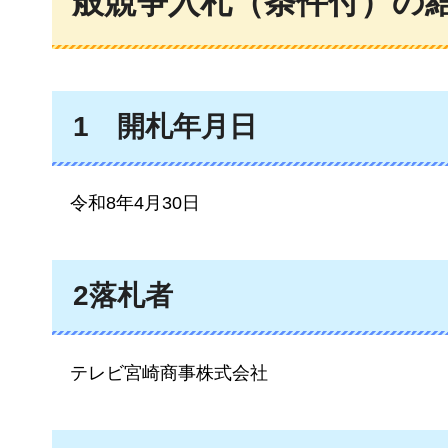
般競争入札（条件付）の
1
開札年月日
令和8年
4月30日
2落札者
テレビ
宮崎商事株式会社