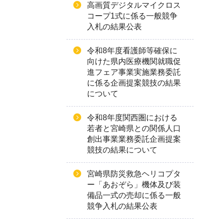
高画質デジタルマイクロス
コープ1式に係る一般競争
入札の結果公表
令和8年度看護師等確保に
向けた県内医療機関就職促
進フェア事業実施業務委託
に係る企画提案競技の結果
について
令和8年度関西圏における
若者と宮崎県との関係人口
創出事業業務委託企画提案
競技の結果について
宮崎県防災救急ヘリコプタ
ー「あおぞら」機体及び装
備品一式の売却に係る一般
競争入札の結果公表