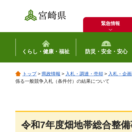
宮崎県
緊急情報
くらし・健康・福祉
防災・安全・安心
トップ
>
県政情報
>
入札・調達・売却
>
入札・企画
係る一般競争入札（条件付）の結果について
令和7年度畑地帯総合整備