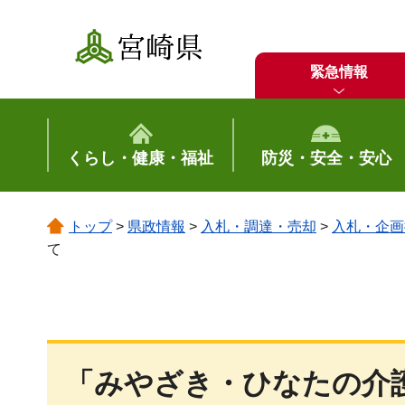
宮崎県
緊急情報
くらし・健康・福祉
防災・安全・安心
トップ
>
県政情報
>
入札・調達・売却
>
入札・企画
て
「みやざき・ひなたの介