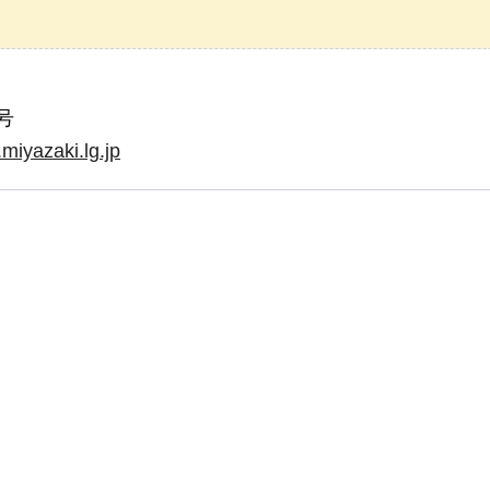
号
iyazaki.lg.jp