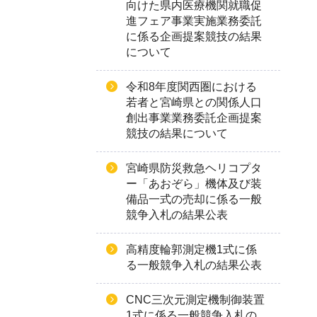
向けた県内医療機関就職促
進フェア事業実施業務委託
に係る企画提案競技の結果
について
令和8年度関西圏における
若者と宮崎県との関係人口
創出事業業務委託企画提案
競技の結果について
宮崎県防災救急ヘリコプタ
ー「あおぞら」機体及び装
備品一式の売却に係る一般
競争入札の結果公表
高精度輪郭測定機1式に係
る一般競争入札の結果公表
CNC三次元測定機制御装置
1式に係る一般競争入札の