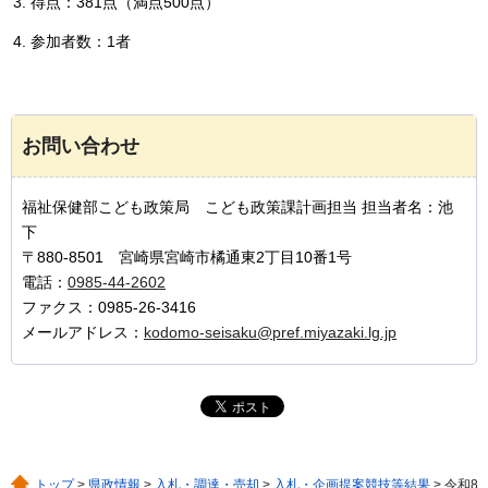
得点：381点（満点500点）
参加者数：1者
お問い合わせ
福祉保健部こども政策局 こども政策課計画担当 担当者名：池
下
〒880-8501 宮崎県宮崎市橘通東2丁目10番1号
電話：
0985-44-2602
ファクス：0985-26-3416
メールアドレス：
kodomo-seisaku@pref.miyazaki.lg.jp
トップ
>
県政情報
>
入札・調達・売却
>
入札・企画提案競技等結果
> 令和8