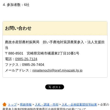
参加者数：6社
お問い合わせ
農政水産部農村振興局 担い手農地対策課農業参入・法人支援担
当
〒880-8501 宮崎県宮崎市橘通東2丁目10番1号
電話：
0985-26-7124
ファクス：0985-26-7404
メールアドレス：
ninaitenochi@pref.miyazaki.lg.jp
トップ
>
県政情報
>
入札・調達・売却
>
入札・企画提案競技等結果
> 企業の
農業参入推進PR動画制作業務委託企画提案競技の結果について