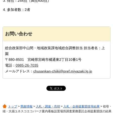
得点：254点（満点400点）
参加者数：2者
お問い合わせ
総合政策部中山間・地域政策課地域総合調整担当 担当者名：上
園
〒880-8501 宮崎県宮崎市橘通東2丁目10番1号
電話：
0985-26-7035
メールアドレス：
chusankan-chiiki@pref.miyazaki.lg.jp
トップ
>
県政情報
>
入札・調達・売却
>
入札・企画提案競技等結果
> 祖母・
傾・大崩ユネスコエコパーク案内看板設置場所調査業務委託企画提案競技の結果