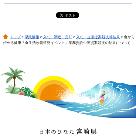
トップ
>
県政情報
>
入札・調達・売却
>
入札・企画提案競技等結果
> 食から
始める健康「食生活改善啓発イベント」業務委託企画提案競技の結果について
日本のひなた 宮崎県